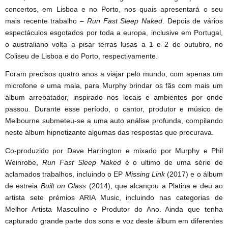
concertos, em Lisboa e no Porto, nos quais apresentará o seu
mais recente trabalho –
Run Fast Sleep Naked
. Depois de vários
espectáculos esgotados por toda a europa, inclusive em Portugal,
o australiano volta a pisar terras lusas a 1 e 2 de outubro, no
Coliseu de Lisboa e do Porto, respectivamente.
Foram precisos quatro anos a viajar pelo mundo, com apenas um
microfone e uma mala, para Murphy brindar os fãs com mais um
álbum arrebatador, inspirado nos locais e ambientes por onde
passou. Durante esse período, o cantor, produtor e músico de
Melbourne submeteu-se a uma auto análise profunda, compilando
neste álbum hipnotizante algumas das respostas que procurava.
Co-produzido por Dave Harrington e mixado por Murphy e Phil
Weinrobe,
Run Fast Sleep Naked
é o ultimo de uma série de
aclamados trabalhos, incluindo o EP
Missing Link
(2017) e o álbum
de estreia
Built on Glass
(2014), que alcançou a Platina e deu ao
artista sete prémios ARIA Music, incluindo nas categorias de
Melhor Artista Masculino e Produtor do Ano. Ainda que tenha
capturado grande parte dos sons e voz deste álbum em diferentes