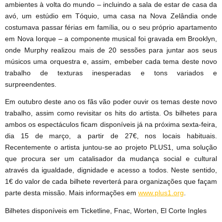
ambientes à volta do mundo – incluindo a sala de estar de casa da
avó, um estúdio em Tóquio, uma casa na Nova Zelândia onde
costumava passar férias em família, ou o seu próprio apartamento
em Nova Iorque – a componente musical foi gravada em Brooklyn,
onde Murphy realizou mais de 20 sessões para juntar aos seus
músicos uma orquestra e, assim, embeber cada tema deste novo
trabalho de texturas inesperadas e tons variados e
surpreendentes.
Em outubro deste ano os fãs vão poder ouvir os temas deste novo
trabalho, assim como revisitar os hits do artista. Os bilhetes para
ambos os espectáculos ficam disponíveis já na próxima sexta-feira,
dia 15 de março, a partir de 27€, nos locais habituais.
Recentemente o artista juntou-se ao projeto PLUS1, uma solução
que procura ser um catalisador da mudança social e cultural
através da igualdade, dignidade e acesso a todos. Neste sentido,
1€ do valor de cada bilhete reverterá para organizações que façam
parte desta missão. Mais informações em
www.plus1.org
.
Bilhetes disponíveis em Ticketline, Fnac, Worten, El Corte Ingles