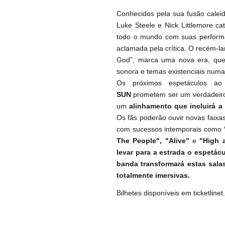
Conhecidos pela sua fusão caleid
Luke Steele e Nick Littlemore c
todo o mundo com suas performa
aclamada pela crítica. O recém-l
God”, marca uma nova era, que 
sonora e temas existenciais numa
Os próximos espetáculos ao
SUN
prometem ser um verdadeiro
um
alinhamento que incluirá a 
Os fãs poderão ouvir novas faixa
com sucessos intemporais como
The People", "Alive"
e
"High 
levar para a estrada o espetác
banda transformará estas sala
totalmente imersivas.
Bilhetes disponíveis em ticketline