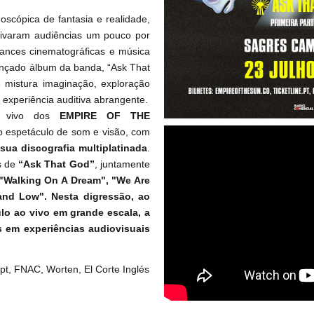
oscópica de fantasia e realidade,
ativaram audiências um pouco por
nces cinematográficas e música
ançado álbum da banda, “Ask That
mistura imaginação, exploração
 experiência auditiva abrangente.
 vivo dos
EMPIRE OF THE
 espetáculo de som e visão, com
sua discografia multiplatinada
.
s de
“Ask That God”
, juntamente
"Walking On A Dream", "We Are
and Low". Nesta digressão, ao
ulo ao vivo em grande escala, a
s em experiências audiovisuais
t.pt, FNAC, Worten, El Corte Inglés