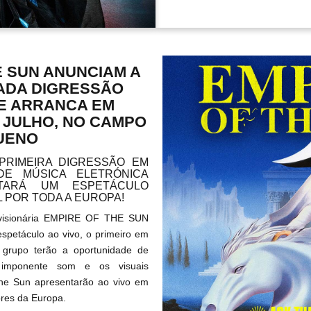
E SUN ANUNCIAM A
ADA DIGRESSÃO
E ARRANCA EM
 JULHO, NO CAMPO
UENO
PRIMEIRA DIGRESSÃO EM
DE MÚSICA ELETRÓNICA
NTARÁ UM ESPETÁCULO
L POR TODA A EUROPA!
 visionária EMPIRE OF THE SUN
espetáculo ao vivo, o primeiro em
 grupo terão a oportunidade de
imponente som e os visuais
the Sun apresentarão ao vivo em
ores da Europa.